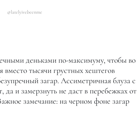
@latelyivebeenme
нечными деньками по-максимуму, чтобы во
я вместо тысячи грустных хештегов
езупречный загар. Ассиметричная блуза с
 да и замерзнуть не даст в перебежках от
ажное замечание: на черном фоне загар