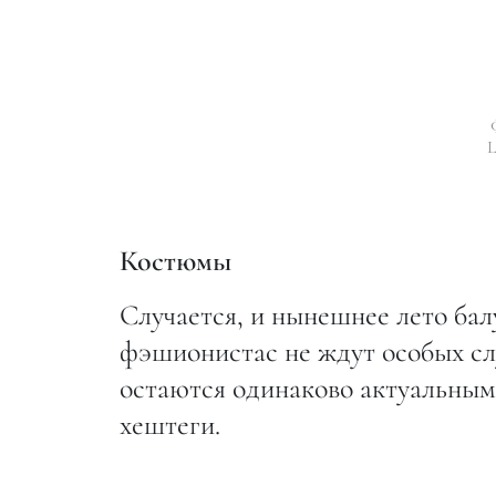
L
Костюмы
Случается, и нынешнее лето ба
фэшионистас не ждут особых слу
остаются одинаково актуальными
хештеги.