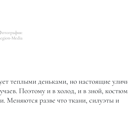
Фотография:
egion-Media
лует теплыми деньками, но настоящие улич
чаев. Поэтому и в холод, и в зной, костю
. Меняются разве что ткани, силуэты и