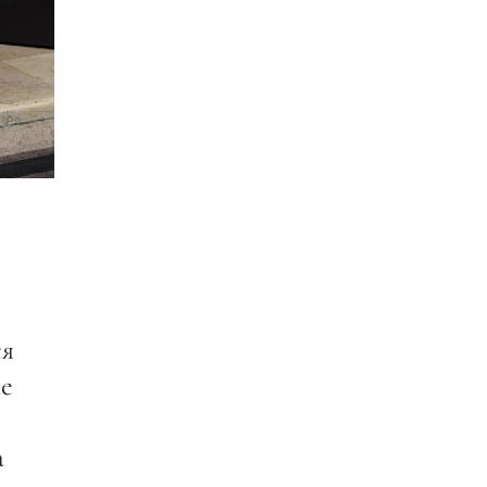
ся
ше
а