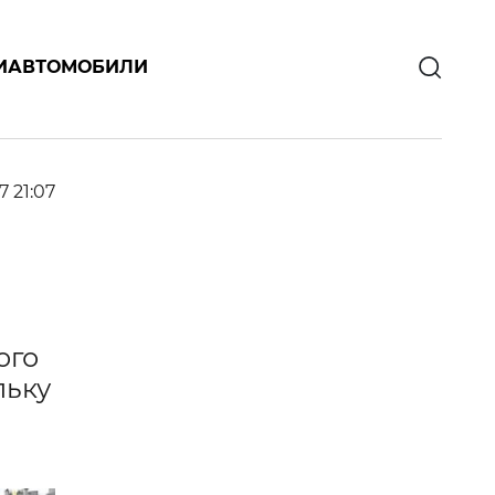
И
АВТОМОБИЛИ
7 21:07
ого
льку