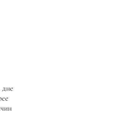
 дне
рее
ичин