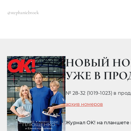
@stephaniebroek
НОВЫЙ НО
УЖЕ В ПР
№ 28-32 (1019-1023) в про
архив номеров
Журнал OK! на планшете