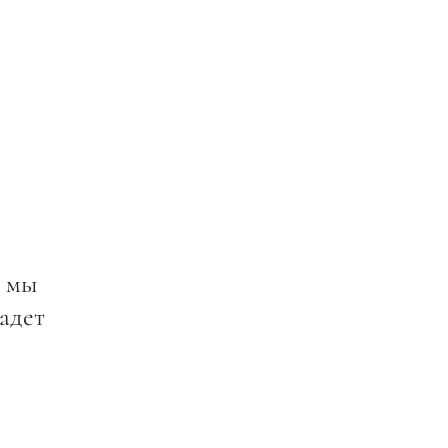
к мы
падет