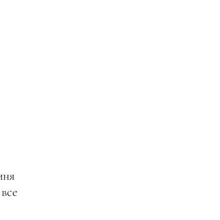
иня
 все