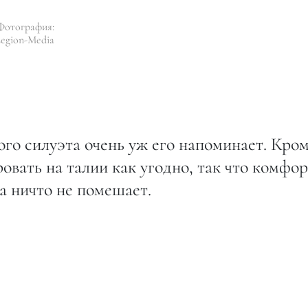
Фотография:
egion-Media
кого силуэта очень уж его напоминает. Кро
овать на талии как угодно, так что комфо
а ничто не помешает.