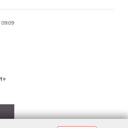
7 09:09
и»