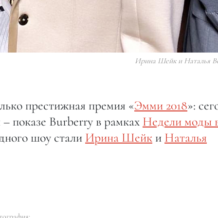
Ирина Шейк и Наталья В
олько престижная премия «
Эмми 2018
»: сег
 – показе Burberry в рамках
Недели моды 
одного шоу стали
Ирина Шейк
и
Наталья
тография: