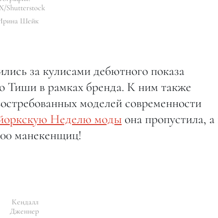
/Shutterstock
Ирина Шейк
ились за кулисами дебютного показа
о Тиши в рамках бренда. К ним также
востребованных моделей современности
йоркскую Неделю моды
она пропустила, а 
100 манекенщиц!
Кендалл
Дженнер