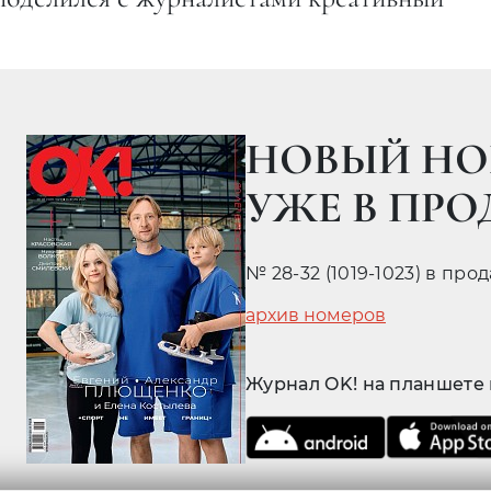
НОВЫЙ НО
УЖЕ В ПР
№ 28-32 (1019-1023) в про
архив номеров
Журнал OK! на планшете