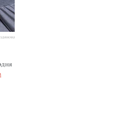
одянова
одня
в