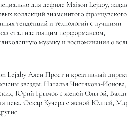
пециально для дефиле Maison Lejaby, зада
новых коллекций знаменитого французского
енных тенденций и технологий с лучшими
каз стал настоящим перформансом,
еликолепную музыку и воспоминания о вел
on Lejaby Ален Прост и креативный дирек
мечены звезды: Наталья Чистякова-Ионова,
ских, Юрий Грымов с женой Ольгой, Валд
тяшева, Оскар Кучера с женой Юлией, Ма
ругие.