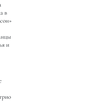
а
а в
рсон»
анцы
ья и
е
трио