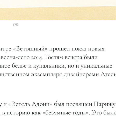
DR
центре «Ветошный» прошел показ новых
веcна-лето 2014. Гостям вечера были
ное белье и купальники, но и уникальные
динственном экземпляре дизайнерами Ател
y и «Эстель Адони» был посвящен Парижу
 в историю как «безумные годы». Это был