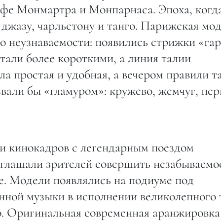
афе Монмартра и Монпарнаса. Эпоха, когд
 джазу, чарльстону и танго. Парижская мод
о неузнаваемости: появились стрижки «га
тали более короткими, а линия талии
а простая и удобная, а вечером правили т
звали бы «гламуром»: кружево, жемчуг, пер
и кинокадров с легендарным поездом
глашали зрителей совершить незабываемо
е. Модели появлялись на подиуме под
нной музыки в исполнении великолепного 
o. Оригинальная современная аранжировка