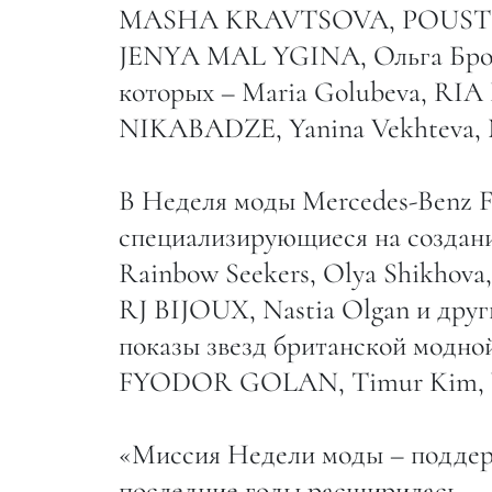
MASHA KRAVTSOVA, POUSTOVI
JENYA MAL YGINA, Ольга Бровк
которых – Maria Golubeva, RI
NIKABADZE, Yanina Vekhteva, N
В Неделя моды Mercedes-Benz F
специализирующиеся на создани
Rainbow Seekers, Olya Shikhov
RJ BIJOUX, Nastia Olgan и дру
показы звезд британской модно
FYODOR GOLAN, Timur Kim, 
«Миссия Недели моды – поддерж
последние годы расширилась, – 