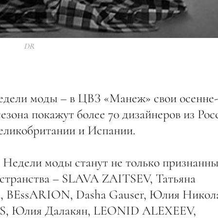
DR
едели моды – в ЦВЗ «Манеж» свои осенне-
зона покажут более 70 дизайнеров из Рос
Великобритании и Испании.
 Недели моды станут не только признанн
остранства – SLAVA ZAITSEV, Татьяна
, BEssARION, Dasha Gauser, Юлия Никола
, Юлия Далакян, LEONID ALEXEEV,