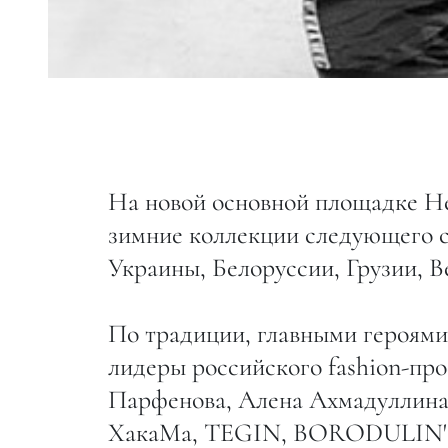
На новой основной площадке Н
зимние коллекции следующего се
Украины, Белоруссии, Грузии, 
По традиции, главными героями
лидеры российского fashion-пр
Парфенова, Алена Ахмадуллина
ХакаМа, TEGIN, BORODULIN'S