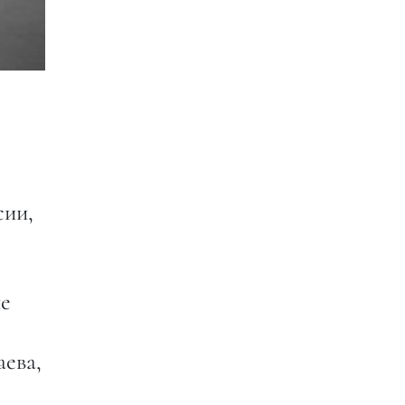
сии,
ые
ева,