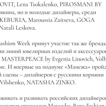
T, Lena Tsokalenko, PIROSMANI BY
ина, но и молодые дизайнеры, среди
A KEBURIA, Maroussia Zaitseva, GOGA
atali Leskova.
ashion Week примут участие так же бренды
и линий ювелирных изделий и аксессуаров
a, MASTERPEACE by Evgenia Linovich, Volh
гие. И впервые на подиуме «Манежа» прой
й сцены – дизайнеров с русскими корнями
Vilshenko, NATASHA ZINKO.
ивать и развивать российских дизайнеров
говорит президент Mercedes-Benz Fashion