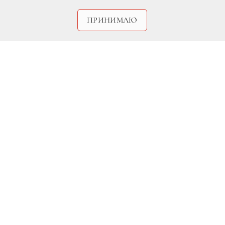
ПРИНИМАЮ
DR
30 октября по приглашению президента
компании Landau Fashion Group Айсель
Трудел Москву посетит Диана фон
Фюрстенберг.Она откроет выставку-