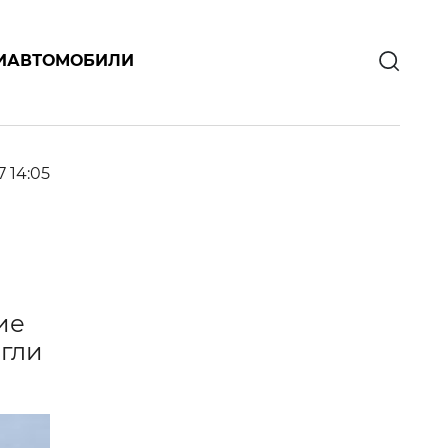
И
АВТОМОБИЛИ
7 14:05
ие
нгли