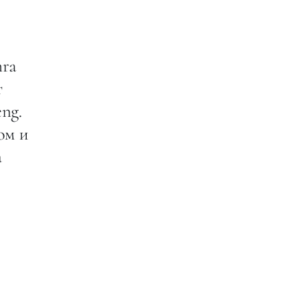
hra
т
ng.
ом и
а