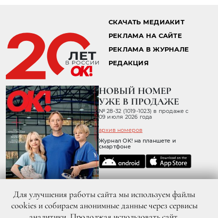
Главная страница
Мода
Новости
Мария Милерюс
09.12.2016 15:12
5 САМЫХ ИНТЕРЕСНЫХ CASUAL-
ЛУКОВ НЕДЕЛИ (ФОТО)
На этой неделе знаменитости в который раз
пытались доказать нам, что не ищут легких
путей, а поэтому черное сочетали с очень
черным, скучное с невеселым, Рождество с
сандалиями, и даже «леопард» не смог их
напугать
Для улучшения работы сайта мы используем файлы
cookies и собираем анонимные данные через сервисы
аналитики. Продолжая использовать сайт,