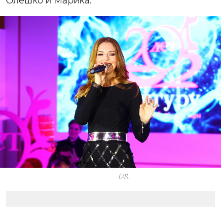
Олешко и Марика.
DR