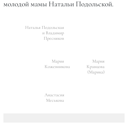
молодой мамы Натальи Подольской.
Наталья Подольская
и Владимир
Пресняков
Мария
Мария
Кожевникова
Кравцова
(Марика)
Анастасия
Меськова