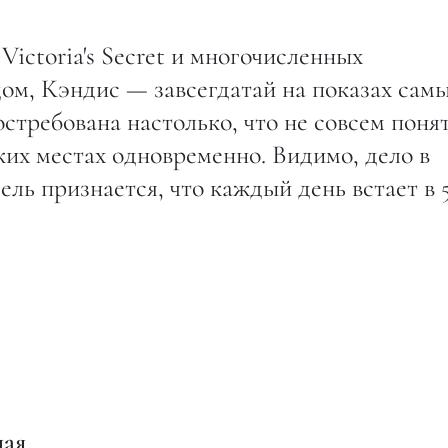
ictoria's Secret и многочисленных
ом, Кэндис — завсегдатай на показах сам
стребована настолько, что не совсем поня
ьких местах одновременно. Видимо, дело в
ь признается, что каждый день встает в 
лая