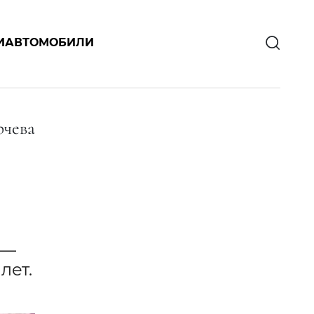
И
АВТОМОБИЛИ
чева
 —
лет.