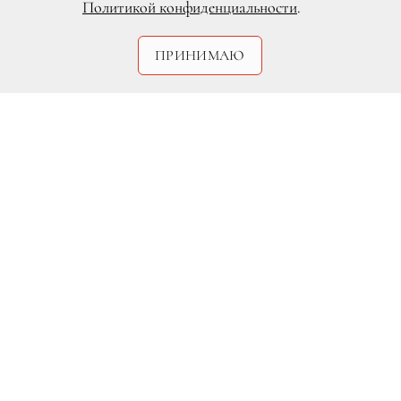
Политикой конфиденциальности
.
ПРИНИМАЮ
Игорь Клепнёв
Стиль: Ирина Свистушкина
Сверху вниз: кольцо (белое золото,
бриллианты), Сhopard; кольцо Radiance
(платина, бриллианты), Scott Kay;
кольцо (платина, бриллианты), Graff;
кольцо Classic (белое золото,
бриллианты), Mercury; кольцо Setting
(платина, бриллианты), Tiffany & Co.;