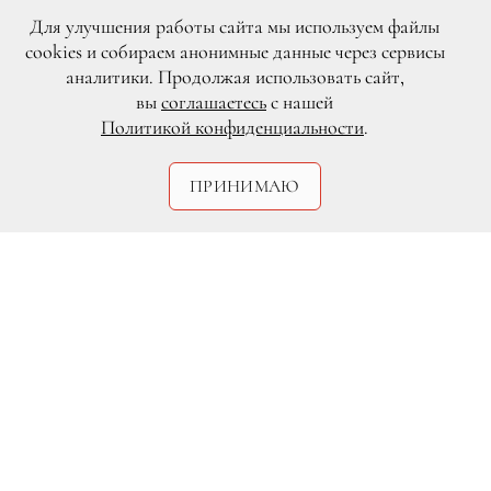
Для улучшения работы сайта мы используем файлы
cookies и собираем анонимные данные через сервисы
аналитики. Продолжая использовать сайт,
вы
соглашаетесь
с нашей
Политикой конфиденциальности
.
ПРИНИМАЮ
DR
Дизайнеры спортивной обуви Nike в
очередной раз подошли с оригинальной
стороны к созданию линии кроссовок.
На этот раз компания представила
необычную модель Roshe One NM Laser