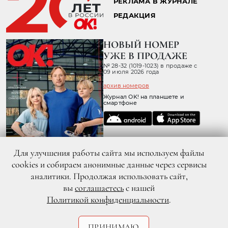
РЕКЛАМА В ЖУРНАЛЕ
РЕДАКЦИЯ
НОВЫЙ НОМЕР
УЖЕ В ПРОДАЖЕ
№ 28-32 (1019-1023) в продаже с
09 июля 2026 года
архив номеров
Журнал OK! на планшете и
смартфоне
Для улучшения работы сайта мы используем файлы
cookies и собираем анонимные данные через сервисы
аналитики. Продолжая использовать сайт,
вы
соглашаетесь
с нашей
Политикой конфиденциальности
.
© 2026 ООО «ХИТ ТВ» Все права защищены. 16+
Политика конфиденциальности
Согласие пользователя сайта на обработку персональных данных
ПРИНИМАЮ