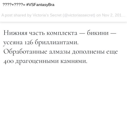
????+????= #VSFantasyBra
A post shared by Victoria's Secret (@victoriassecret) on
Nov 2, 2015 at 2:50pm PST
Нижняя часть комплекта — бикини —
усеяна 126 бриллиантами.
Обработанные алмазы дополнены еще
400 драгоценными камнями.