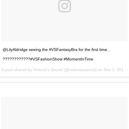
@LilyAldridge seeing the #VSFantasyBra for the first time…
????????????#VSFashionShow #MomentInTime
A post shared by Victoria's Secret (@victoriassecret) on
Nov 3, 2015 at 8:09am PST