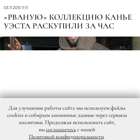
03.11.2015 11:11
«РВАНУЮ» КОЛЛЕКЦИЮ КАНЬЕ
УЭСТА РАСКУПИЛИ ЗА ЧАС
Для улучшения работы сайта мы используем файлы
cookies и собираем анонимные данные через сервисы
аналитики. Продолжая использовать сайт,
вы
соглашаетесь
с нашей
Политикой конфиденциальности
.
Legion-Media