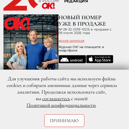
РЕДАКЦИЯ
НОВЫЙ НОМЕР
УЖЕ В ПРОДАЖЕ
№ 28-32 (1019-1023) в продаже с
09 июля 2026 года
архив номеров
Журнал OK! на планшете и
смартфоне
Для улучшения работы сайта мы используем файлы
cookies и собираем анонимные данные через сервисы
аналитики. Продолжая использовать сайт,
вы
соглашаетесь
с нашей
Политикой конфиденциальности
.
© 2026 ООО «ХИТ ТВ» Все права защищены. 16+
Политика конфиденциальности
Согласие пользователя сайта на обработку персональных данных
ПРИНИМАЮ