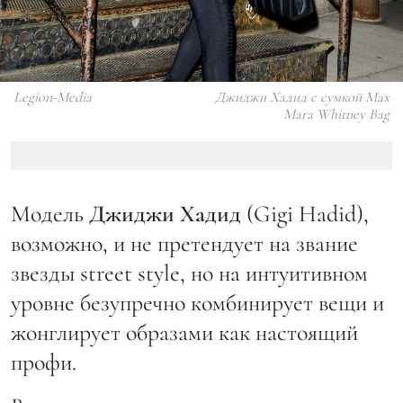
Legion-Media
Джиджи Хадид с сумкой Max
Mara Whitney Bag
Модель
Джиджи Хадид
(Gigi Hadid),
возможно, и не претендует на звание
звезды street style, но на интуитивном
уровне безупречно комбинирует вещи и
жонглирует образами как настоящий
профи.