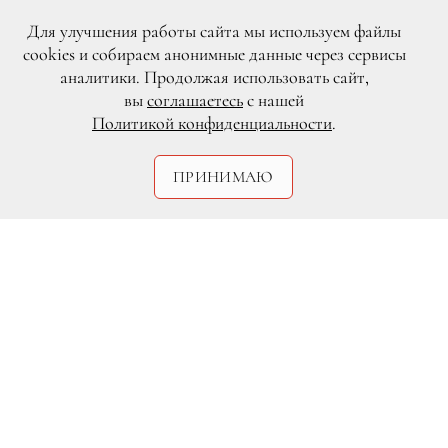
индустрии, удивительно тонкое чувство
стиля создателя, прожившего 18 лет в
Для улучшения работы сайта мы используем файлы
Италии, или что-то еще? Об этом рассказала
cookies и собираем анонимные данные через сервисы
основатель и дизайнер Светлана Таккори,
аналитики. Продолжая использовать сайт,
приехавшая в Москву представить
вы
соглашаетесь
с нашей
коллекцию осень-зима 2015/16.
Политикой конфиденциальности
.
ПРИНИМАЮ