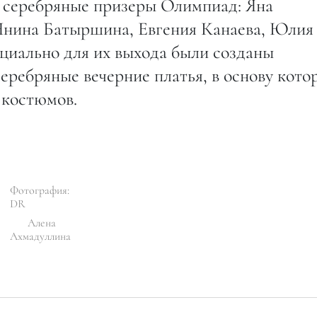
 серебряные призеры Олимпиад: Яна
Янина Батыршина, Евгения Канаева, Юлия
ециально для их выхода были созданы
еребряные вечерние платья, в основу кото
 костюмов.
Фотография:
DR
Алена
Ахмадуллина