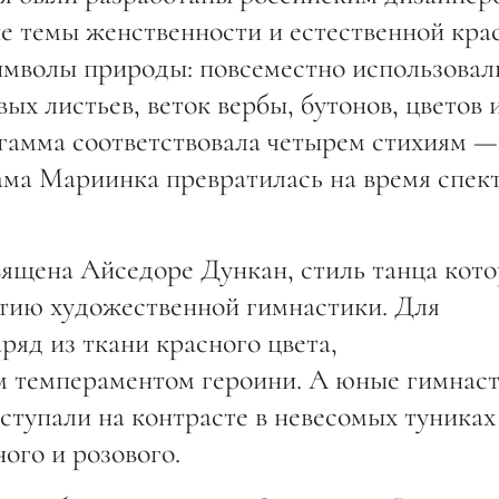
 темы женственности и естественной кра
имволы природы: повсеместно использовал
ых листьев, веток вербы, бутонов, цветов 
 гамма соответствовала четырем стихиям —
 сама Мариинка превратилась на время спек
ящена Айседоре Дункан, стиль танца кот
итию художественной гимнастики. Для
ряд из ткани красного цвета,
 темпераментом героини. А юные гимнаст
ступали на контрасте в невесомых туниках
ого и розового.