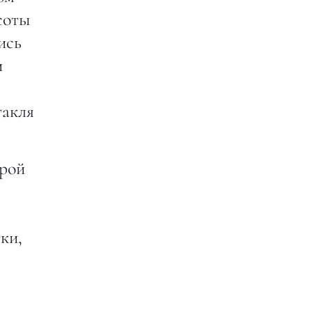
соты
ись
и
такля
орой
ки,