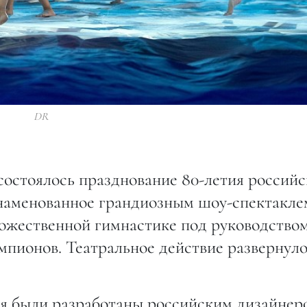
DR
состоялось празднование 80-летия россий
наменованное грандиозным шоу-спектакле
дожественной гимнастике под руководство
пионов. Театральное действие развернуло
ля были разработаны российским дизайнер