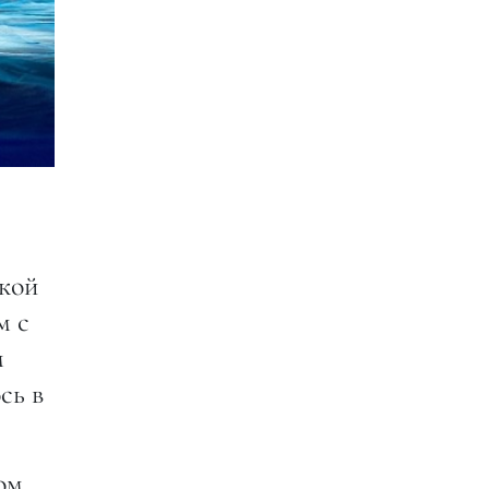
ской
м с
м
сь в
ом