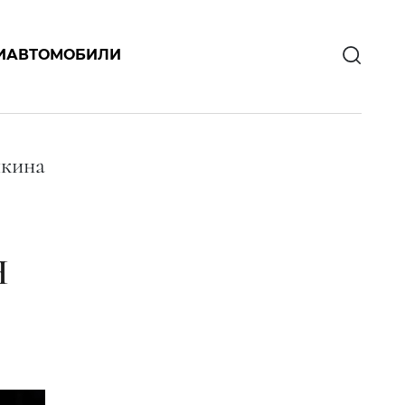
И
АВТОМОБИЛИ
кина
Я