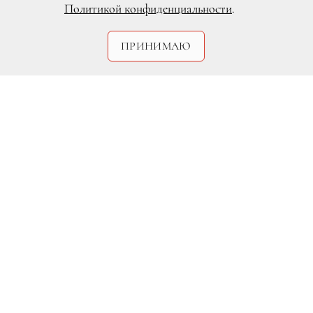
Политикой конфиденциальности
.
ПРИНИМАЮ
Наталья Табакова
Восток в нынешнем модном сезоне
актуален во всем! Экзальтирующие