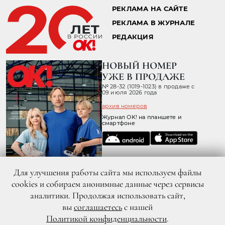
РЕКЛАМА НА САЙТЕ
РЕКЛАМА В ЖУРНАЛЕ
РЕДАКЦИЯ
НОВЫЙ НОМЕР
УЖЕ В ПРОДАЖЕ
№ 28-32 (1019-1023) в продаже с
09 июля 2026 года
архив номеров
Журнал OK! на планшете и
смартфоне
Для улучшения работы сайта мы используем файлы
cookies и собираем анонимные данные через сервисы
аналитики. Продолжая использовать сайт,
вы
соглашаетесь
с нашей
Политикой конфиденциальности
.
© 2026 ООО «ХИТ ТВ» Все права защищены. 16+