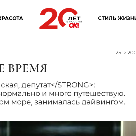
КРАСОТА
СТИЛЬ ЖИЗН
25.12.200
Е ВРЕМЯ
кая, депутат</STRONG>:
ормально и много путешествую.
ом море, занималась дайвингом.