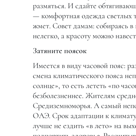
размяться. И сдайте обтягивающ
— комфортная одежда светлых то
жмет. Совет дамам: собираясь в
нелегко, а красоту можно навес
Затяните поясок
Имеется в виду часовой пояс: ра
смена климатического пояса не
солнце», то есть лететь «по час
безболезненнее. Жителям средн
Средиземноморья. А самый непо
ОАЭ. Срок адаптации к климату 
лучше не ездить «в лето» на вы
подпортить здоровье. Рассчитыва