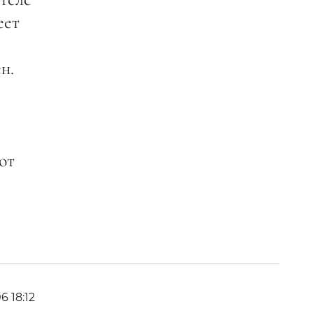
еет
н.
.
от
6 18:12