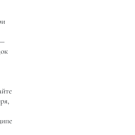
ри
 —
док
айте
ря,
ципе