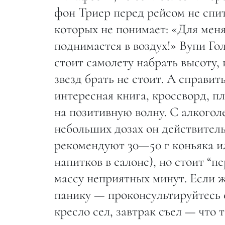
фон Триер перед рейсом не спи
которых не понимает: «Для меня 
поднимается в воздух!» Вупи Гол
стоит самолету набрать высоту, 
звезд брать не стоит. А справи
интересная книга, кроссворд, п
на позитивную волну. С алкогол
небольших дозах он действитель
рекомендуют 30—50 г коньяка ил
напитков в салоне), но стоит “п
массу неприятных минут. Если ж
панику — проконсультируйтесь с
кресло сел, завтрак съел — что 