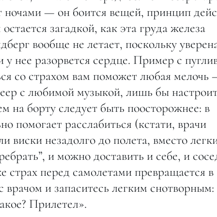
т ночами — он боится вещей, принцип дей
остается загадкой, как эта груда железа
дберг вообще не летает, поскольку уверена
и у нее разорвется сердце. Пример с пугли
ться со страхом вам поможет любая мелочь 
леер с любимой музыкой, лишь бы настрои
ем на борту следует быть поосторожнее: в
но помогает расслабиться (кстати, врачи
и виски незадолго до полета, вместо легк
еребрать”, и можно доставить и себе, и сос
е страх перед самолетами превращается в
 врачом и запаситесь легким снотворным:
такое? Прилетел».