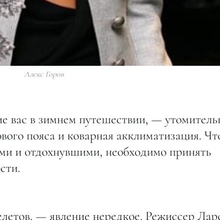
Алекс Горов
е вас в зимнем путешествии, — утомител
сового пояса и коварная акклиматизация. Ч
ими и отдохнувшими, необходимо принять
сти.
елетов, — явление нередкое. Режиссер Лар