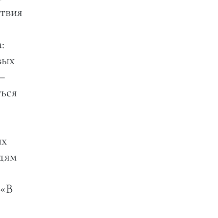
ствия
:
вых
—
ться
их
едям
 «В