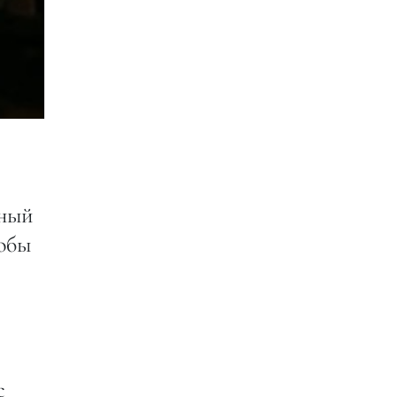
ьный
тобы
с