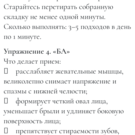
перетираем. И так не менее одной минуты. Чем больше
Старайтесь перетирать собранную
«холочный» массив, тем больше времени надо уделить
складку не менее одной минуты.
перетиранию и больше усилий приложить в процессе! ⠀
Сколько выполнять: 3–5 подходов в день
Сколько выполнять: 3–5 подходов в день по 1 минуте. ⠀
по 1 минуте.
⚠️ВНИМАНИЕ! 1. При выполнении этого приема голову
Упражнение 4. «БА»
стараемся держать прямо! Самая частая ошибка —
Что делает прием:
запрокидывание головы, при котором укорачивается задняя
 расслабляет жевательные мышцы,
поверхность шеи и перекрывается кровоток. ⠀ 2. В этом
великолепно снимает напряжение и
упражнении активно работают и могут сильно устать руки.
спазмы с нижней челюсти;
Не геройствуйте! Даже если складочка еще не выскользнула
 формирует четкий овал лица,
из захвата — встряхните руки, а затем продолжайте массаж.
уменьшает брыли и удлиняет боковую
⠀ 3. Если «холки» нет, значит, вам повезло. Делать это
поверхность лица;
упражнение нет необходимости. ⠀ #ревитоника
 препятствует стираемости зубов,
#летнееомоложение #ревитоника_лето