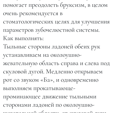
помогает преодолеть бруксизм, в целом
#ревитоника_приемы #ревитоника_холка #устранениехолки
очень рекомендуется в
Публикация от
Школа омоложения «РЕВИТОНИКА»
(@revitonica_official)
стоматологических целях для улучшения
параметров зубочелюстной системы.
Как выполнять:
Тыльные стороны ладоней обеих рук
устанавливаем на околоушно-
жевательную область справа и слева под
скуловой дугой. Медленно открываем
рот со звуком «Ба», и одновременно
выполняем прокатывающе-
проминающее движение тыльными
сторонами ладоней по околоушно-
жевательной области, от скуловой дуги