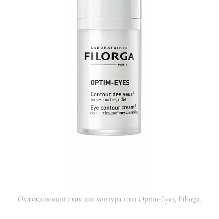
Охлаждающий стик для контура глаз Optim-Eyes, Filorga.