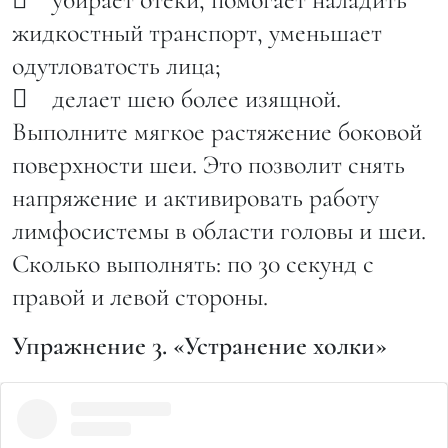
жидкостный транспорт, уменьшает
Утренний омолаживающий комплекс. Часть 2. Упражнения
одутловатость лица;
этой части имеют лимфодренажную направленность. ⠀
 делает шею более изящной.
➡️Прием №3 Разглаживает ткани декольте, убирает
Выполните мягкое растяжение боковой
морщины и складки после ночного сна. Расширяет грудную
поверхности шеи. Это позволит снять
область, убирает жесткую мышечную тягу грудных мышц и
напряжение и активировать работу
сутулость. Включает в работу над- и подключичные
лимфосистемы в области головы и шеи.
лимфоузлы. Формирует ровное и спокойное дыхание. ⠀
Сколько выполнять: по 30 секунд с
Если готовы к более основательной работе с грудным
правой и левой стороны.
лимфатическим протоком, то делайте это упражнение на
глубоком вдохе и усильте глубину проходки. Пытайтесь
Упражнение 3. «Устранение холки»
«растащить» две половинки грудной области, направляя
руки в разные стороны. ⠀ ➡️Прием №4 В этом упражнении
мы не только удлиняем шею, но и улучшаем работу целых