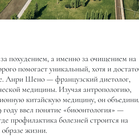
е за похудением, а именно за очищением на
орого помогает уникальный, хотя и достат
те. Анри Шено — французский диетолог,
ческой медицины. Изучая антропологию,
ионную китайскую медицину, он объедини
99 году ввел понятие «биоонтология» —
где профилактика болезней строится на
 образе жизни.