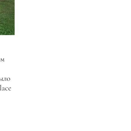
ом
было
lace