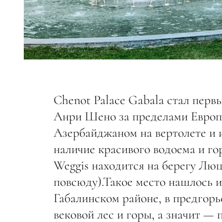
Сhenot Palace Gabala стал пер
Анри Шено за пределами Европы
Азербайджаном на вертолете и и
наличие красивого водоема и гор
Weggis находится на берегу Люц
повсюду).Такое место нашлось и
Габалинском районе, в предгорь
вековой лес и горы, а значит —