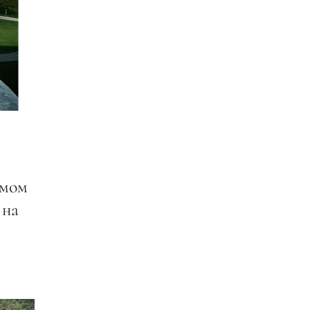
емом
 на