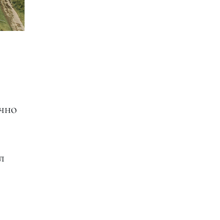
очно
л