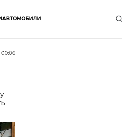
И
АВТОМОБИЛИ
 00:06
у
ть