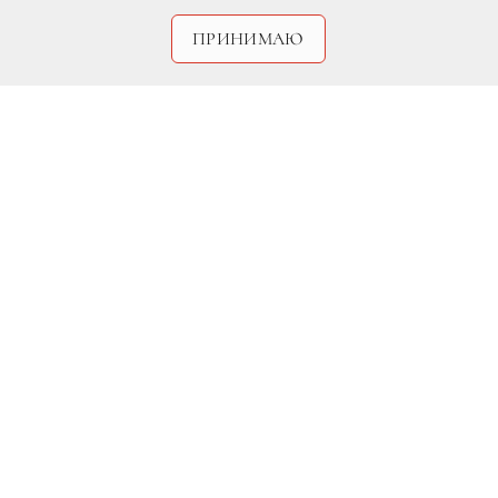
ПРИНИМАЮ
Макияж
Подготовьте кожу к макияжу с
помощью праймера. Нанесите
тональную основу спонжем,
вбивающими движениями. Складку
века, пространство над внутренним