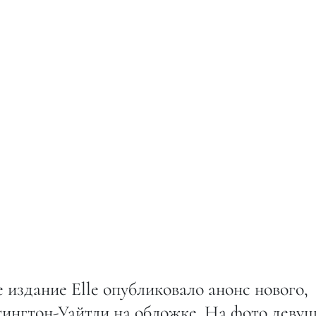
 издание Elle опубликовало анонс нового,
тингтон-Уайтли на обложке. На фото деву