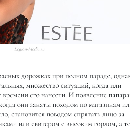
Legion-Media.ru
расных дорожках при полном параде, однак
стальных, множество ситуаций, когда или
т времени его нанести. И появление папар
когда они заняты походом по магазинам ил
ило, становится поводом спрятать лицо за
ами или свитером с высоким горлом, а т