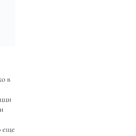
о в
ацци
и
о еще