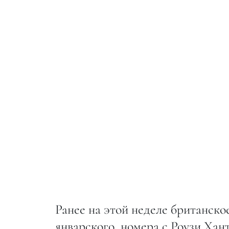
Ранее на этой неделе британское
январского, номера с Роузи Хан