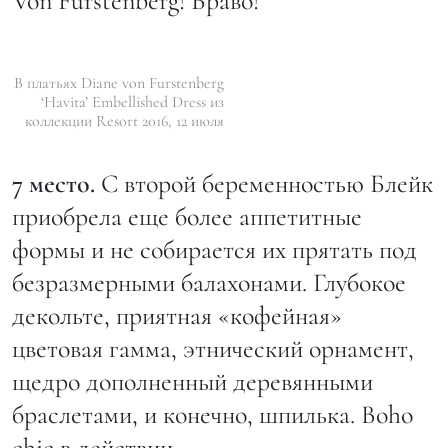
Von Furstenberg! Браво!
В платьях Diane von Furstenberg
‘Havita’ Embellished Dress из
коллекции Resort 2016, 12 июля
7 место.
С второй беременностью Блейк
приобрела еще более аппетитные
формы и не собирается их прятать под
безразмерными балахонами. Глубокое
декольте, приятная «кофейная»
цветовая гамма, этнический орнамент,
щедро дополненный деревянными
браслетами, и конечно, шпилька. Boho
chic в действии.