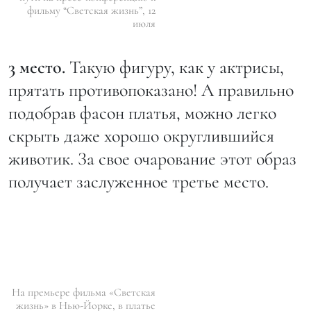
фильму “Светская жизнь”, 12
июля
3 место.
Такую фигуру, как у актрисы,
прятать противопоказано! А правильно
подобрав фасон платья, можно легко
скрыть даже хорошо округлившийся
животик. За свое очарование этот образ
получает заслуженное третье место.
На премьере фильма «Светская
жизнь» в Нью-Йорке, в платье