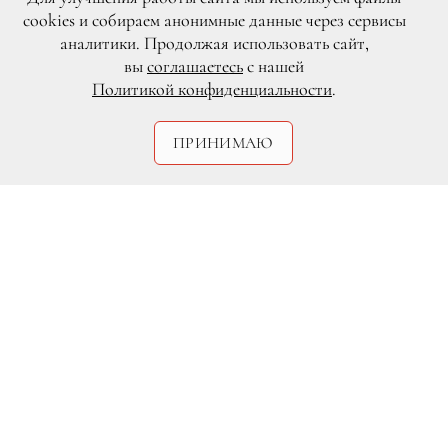
cookies и собираем анонимные данные через сервисы
аналитики. Продолжая использовать сайт,
вы
соглашаетесь
с нашей
Политикой конфиденциальности
.
Legion-Media.ru
ПРИНИМАЮ
Ким Кардашьян, без сомнения, очень
много работает над собой, чтобы
достичь идеальных форм после
рождения двоих детей. На вчерашнем
модном мероприятии Revolve party в
Хэмптонсе она рассказала, что сбросила
около тридцати килограммов. Помогло