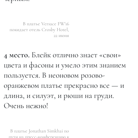
В платье Versace FW'16
покидает отель Crosby Hotel,
22 июня
4 место.
Блейк отлично знает «свои»
цвета и фасоны и умело этим знанием
пользуется. В неоновом розово-
оранжевом платье прекрасно все — и
длина, и силуэт, и рюши на груди.
Очень нежно!
В платье Jonathan Simkhai по
пути на пресс-конференцию к