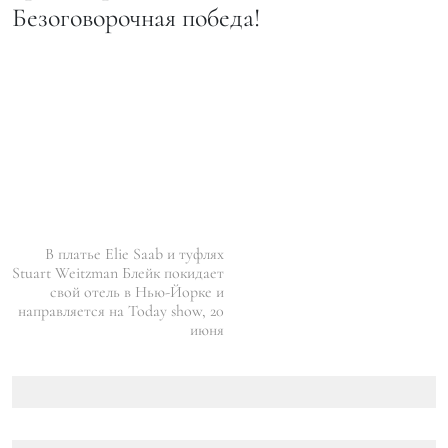
Безоговорочная победа!
В платье Elie Saab и туфлях
Stuart Weitzman Блейк покидает
свой отель в Нью-Йорке и
направляется на Today show, 20
июня