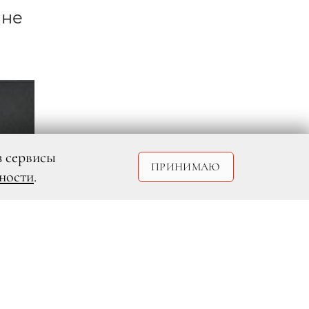
яне
з сервисы
ПРИНИМАЮ
ности
.