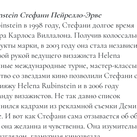
nstein Стефани Пейрелло-Эрве
stein в 1998 году, Стефани долгое время
ора Карлоса Виллалона. Получив колоссал
укты марки, в 2003 году она стала незави
вой рукой ведущего визажиста Helena
нные международные турне, мастер-классы
ство со звездами кино позволили Стефани 
яжу Helena Rubinstein и в 2006 году
нду визажистов. Не так давно список
лнился кадрами из рекламной съемки Дем
 И вот как Стефани сама отзывается об о
 она желанна и чувственна. Она изумитель
взглядом, гламурная кинозвезда,