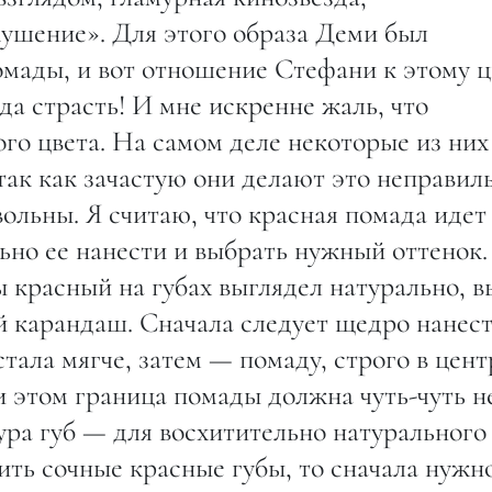
ушение». Для этого образа Деми был
мады, и вот отношение Стефани к этому ц
да страсть! И мне искренне жаль, что
го цвета. На самом деле некоторые из них
так как зачастую они делают это неправил
вольны. Я считаю, что красная помада идет
ьно ее нанести и выбрать нужный оттенок.
ы красный на губах выглядел натурально, в
 карандаш. Сначала следует щедро нанес
стала мягче, затем — помаду, строго в цент
ри этом граница помады должна чуть-чуть н
ура губ — для восхитительно натурального
чить сочные красные губы, то сначала нужн