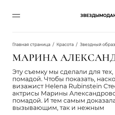
ЗВЕЗДЫ
МОДА
Главная страница
Красота
Звездный обра
МАРИНА АЛЕКСАН
Эту съемку мы сделали для тех,
помадой. Чтобы показать, наск
визажист Helena Rubinstein С
актрисы Марины Александрово
помадой. И тем самым доказала,
вызывающим, так и нежным