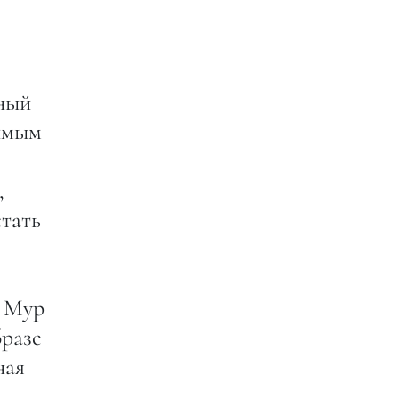
ьный
симым
,
стать
и Мур
бразе
ная