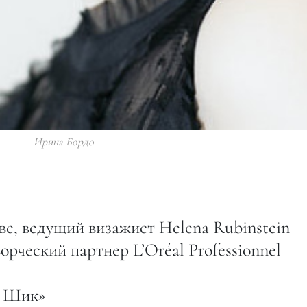
Ирина Бордо
е, ведущий визажист Helena Rubinstein
рческий партнер L’Oréal Prоfessionnel
и Шик»