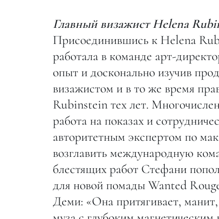
Главный визажист Helena Rubi
Присоединившись к Helena Rubin
работала в команде арт-директ
опыт и досконально изучив прод
визажистом и в то же время пра
Rubinstein тех лет. Многочисле
работа на показах и сотрудниче
авторитетным экспертом по маки
возглавить международную кома
блестящих работ Стефани попо
для новой помады Wanted Rouge.
Деми: «Она притягивает, манит,
муза с глубоким магнетическим 