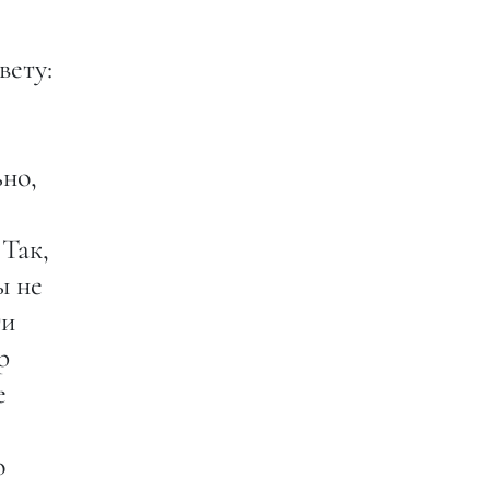
вету:
ьно,
 Так,
ы не
ти
р
е
о