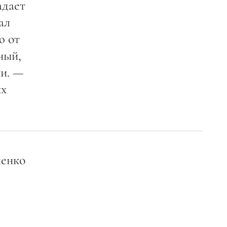
адает
ал
ю от
ный,
ни. —
ых
ченко