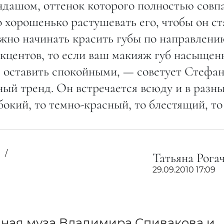
ндашом, оттенок которого полностью совп
 хорошенько растушевать его, чтобы он ст
жно начинать красить губы по направлени
 акцентов, то если ваш макияж губ насыщен
е оставить спокойными, — советует Стефа
ый тренд. Он встречается всюду и в разн
бокий, то темно-красный, то блестящий, то
з
Татьяна Рога
29.09.2010 17:09
нная муза Владимира Спивакова и