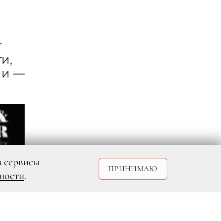
т
и,
ии —
з сервисы
ПРИНИМАЮ
ности
.