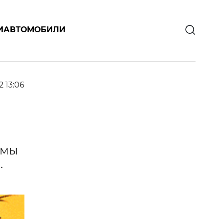
И
АВТОМОБИЛИ
2 13:06
амы
.