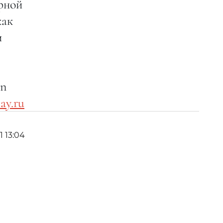
рной
как
и
on
ay.ru
1 13:04