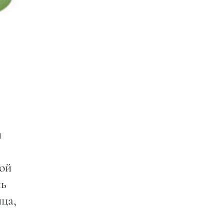
и
ной
ль
ца,