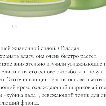
DR
ющей жизненной силой. Обладая
ранять влагу, она очень быстро растет.
itane внимательно изучили увлажняющие 
елики и на его основе разработали новую
ей. Это очищающий гель на основе цветоч
няющий крем, охлаждающий шариковый ге
м «кубика льда», освежающий тоник для ли
тляющий флюид.