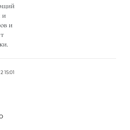
яющий
 и
ов и
ет
жи.
2 15:01
о