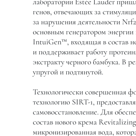
лаборатории Estée Lauder пришл
генов, отвечающих за стимуляци
за нарушения деятельности Nrf2
основным генератором энергии в
IntuiGen™, входящая в состав н
и поддерживает работу протеин
экстракту черного бамбука. В р
упругой и подтянутой.
Технологически совершенная ф
технологию SIRT-1, предоставл
самовосстановление. Для обеспе
состав нового крема Revitalizi
микронизированная вода, котора