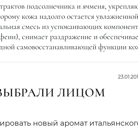
трактов подсолнечника и ячменя, укрепл
торому кожа надолго остается увлажненной
кальная смесь из успокаивающих компонент
феин), снимает раздражение и обеспечива
одной самовосстанавливающей функции ко
23.01.201
ВЫБРАЛИ ЛИЦОМ
мировать новый аромат итальянског