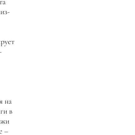
та
из-
ирует
–
я на
ги в
ожи
е –