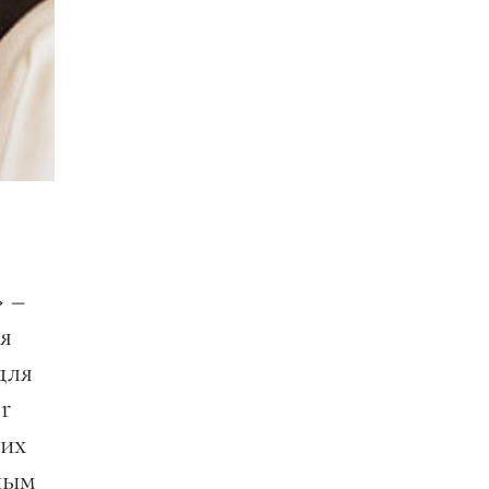
 –
я
для
r
щих
ным