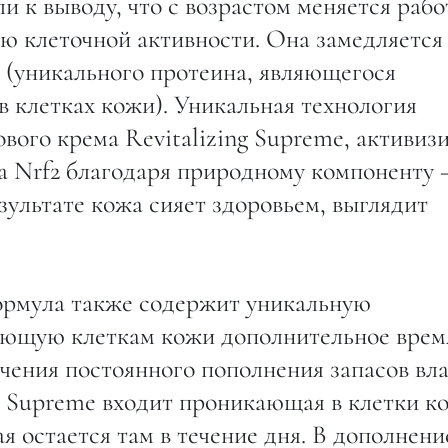
и к выводу, что с возрастом меняется рабо
ю клеточной активности. Она замедляется 
 (уникального протеина, являющегося
 клетках кожи). Уникальная технология
ового крема Revitalizing Supreme, активиз
а Nrf2 благодаря природному компоненту 
езультате кожа сияет здоровьем, выглядит
ормула также содержит уникальную
яющую клеткам кожи дополнительное врем
чения постоянного пополнения запасов вла
ng Supreme входит проникающая в клетки к
я остается там в течение дня. В дополнени