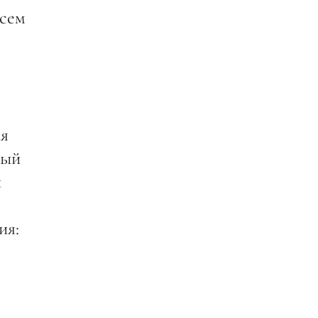
всем
ая
ный
и
ия: