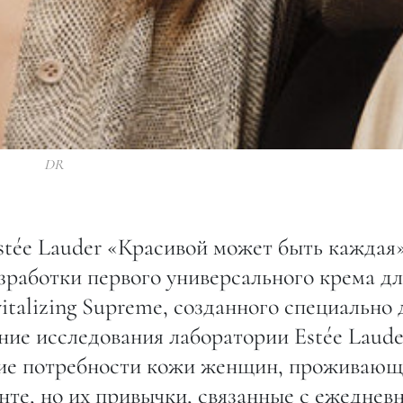
DR
tée Lauder «Красивой может быть каждая»
зработки первого универсального крема дл
talizing Supreme, созданного специально 
ие исследования лаборатории Estée Laude
кие потребности кожи женщин, проживаю
нте, но их привычки, связанные с ежеднев