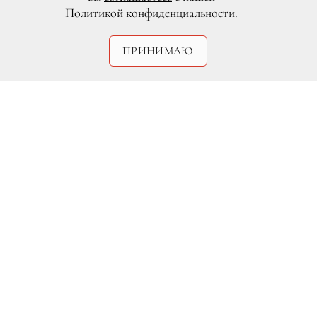
Политикой конфиденциальности
.
ПРИНИМАЮ
DR
Так уж сложилось, что август открывает