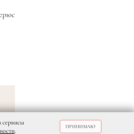
ерюс
з сервисы
ПРИНИМАЮ
ности
.