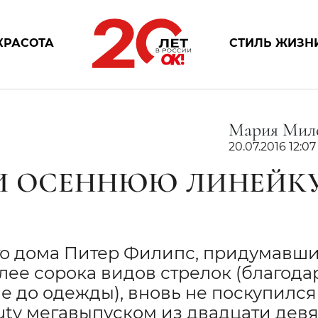
КРАСОТА
СТИЛЬ ЖИЗН
Мария Мил
20.07.2016 12:07
ЛИ ОСЕННЮЮ ЛИНЕЙК
о дома Питер Филипс, придумавш
лее сорока видов стрелок (благода
не до одежды), вновь не поскупился
uty мегавыпуском из двадцати дев