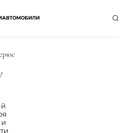
И
АВТОМОБИЛИ
ерюс
У
ий
ря
 и
яти