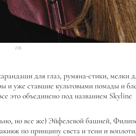
DR
карандаши для глаз, румяна-стики, мелки д
ры и уже ставшие культовыми помады и бл
все это объединено под названием Skyline
льно, но все же) Эйфелевой башней, Филип
акияж по принципу света и тени и воплоти