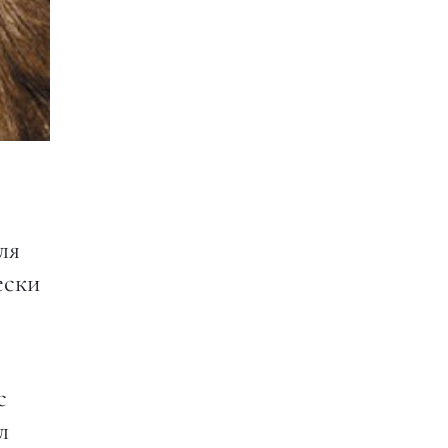
ля
ески
с
л