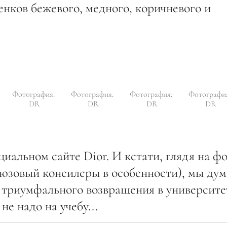
нков бежевого, медного, коричневого и
Фотография:
Фотография:
Фотография:
Фотографи
DR
DR
DR
DR
иальном сайте Dior. И кстати, глядя на ф
рюзовый консилеры в особенности), мы дум
я триумфального возвращения в университе
не надо на учебу...