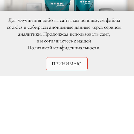
Для улучшения работы сайта мы используем файлы
cookies и собираем анонимные данные через сервисы
аналитики. Продолжая использовать сайт,
вы
соглашаетесь
с нашей
Политикой конфиденциальности
.
DR
ПРИНИМАЮ
У успешного сильного мужчины нет
слабых сторон. Он защитник и опора
семьи, надежное плечо для друзей.
Настоящий мужчина никогда не
подведет в делах: если пообещал —