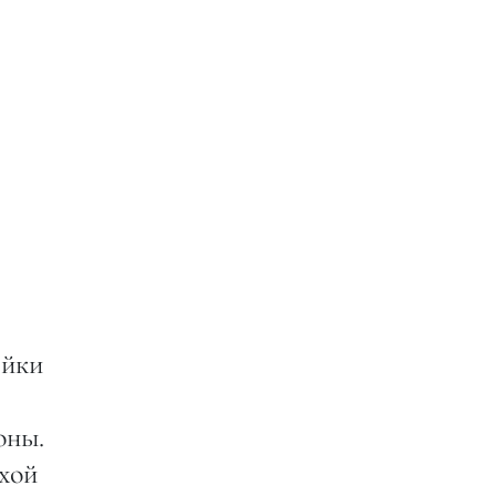
ейки
оны.
хой