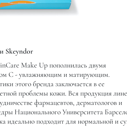
и Skeyndor
kinСare Make Up пополнилась двумя
ом С - увлажняющим и матирующим.
ики этого бренда заключается в ее
етной проблемы кожи. Вся продукция лин
рудничестве фармацевтов, дерматологов и
едры Национального Университета Барсел
а идеально подходит для нормальной и су