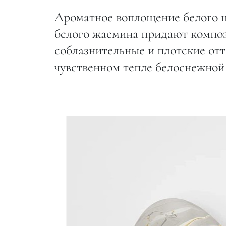
Ароматное воплощение белого цв
белого жасмина придают композ
соблазнительные и плотские от
чувственном тепле белоснежной