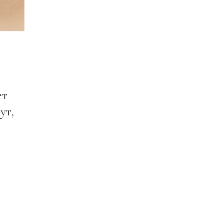
ет
ут,