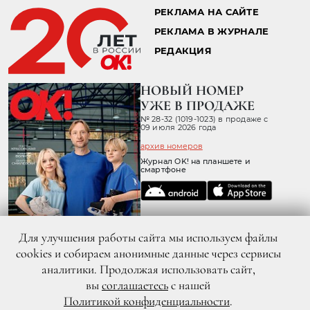
РЕКЛАМА НА САЙТЕ
РЕКЛАМА В ЖУРНАЛЕ
РЕДАКЦИЯ
НОВЫЙ НОМЕР
УЖЕ В ПРОДАЖЕ
№ 28-32 (1019-1023) в продаже с
09 июля 2026 года
архив номеров
Журнал OK! на планшете и
смартфоне
Для улучшения работы сайта мы используем файлы
cookies и собираем анонимные данные через сервисы
аналитики. Продолжая использовать сайт,
вы
соглашаетесь
с нашей
Политикой конфиденциальности
.
© 2026 ООО «ХИТ ТВ» Все права защищены. 16+