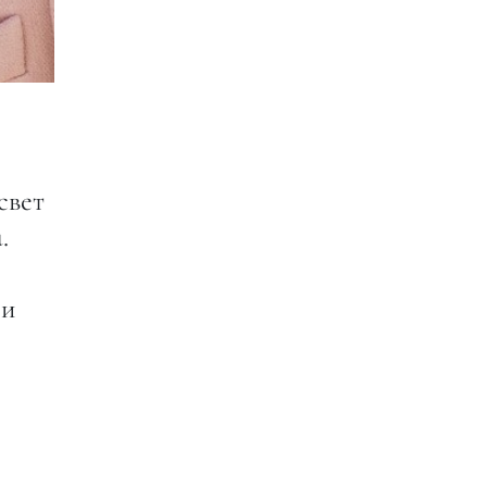
свет
.
 и