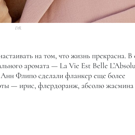
DR
астаивать на том, что жизнь прекрасна. В 
ьного аромата — La Vie Est Belle L’Absolu
Анн Флипо сделали фланкер еще более
оты — ирис, флердоранж, абсолю жасмина