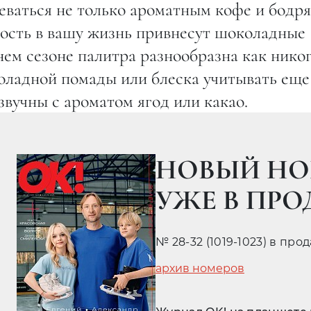
реваться не только ароматным кофе и бод
ность в вашу жизнь привнесут шоколадные
ем сезоне палитра разнообразна как никог
оладной помады или блеска учитывать еще
звучны с ароматом ягод или какао.
НОВЫЙ НО
УЖЕ В ПР
№ 28-32 (1019-1023) в про
архив номеров