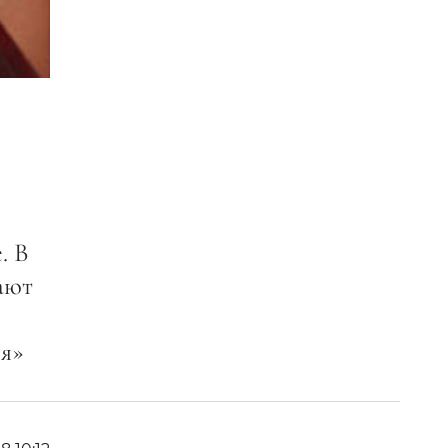
. В
ают
ся»