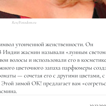
Rex/Fotodom.ru
имвол утонченной женственности. Он
. В Индии жасмин называли «лунным светом
ои волосы и использовали его в косметике
ежного цветочного запаха парфюмеры созд
оматы — сочетая его с другими цветами, с
 Этой зимой ОК! предлагает вам «согреть
асмина.