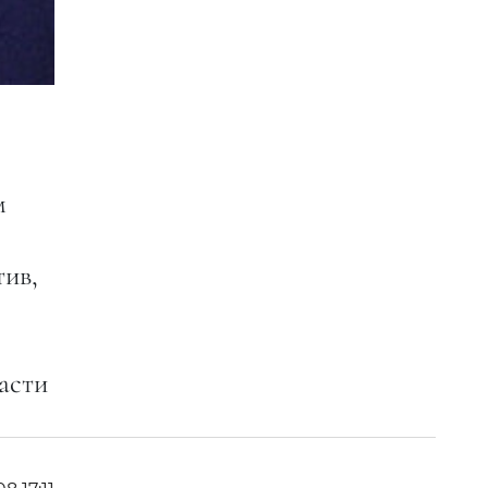
м
тив,
асти