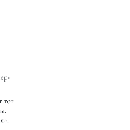
чер»
т тот
ы.
я».