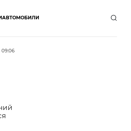
И
АВТОМОБИЛИ
6 09:06
дний
ся