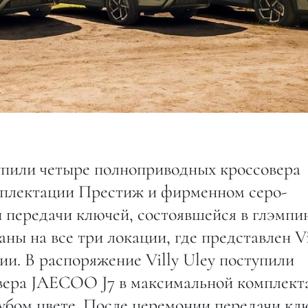
тупили четыре полноприводных кроссовера
плектации Престиж и фирменном серо-
 передачи ключей, состоявшейся в глэмпи
ны на все три локации, где представлен Vi
лии. В распоряжение Villy Uley поступили
вера JAECOO J7 в максимальной комплект
бом цвете. После церемонии передачи кл