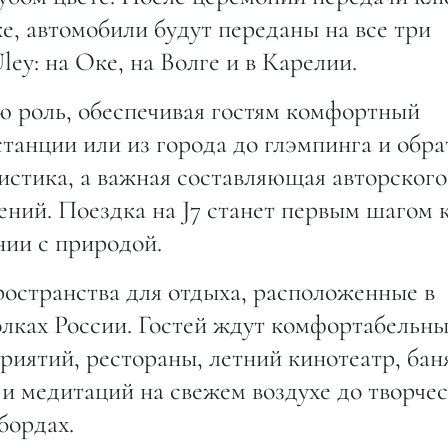
е, автомобили будут переданы на все три
Uley: на Оке, на Волге и в Карелии.
ю роль, обеспечивая гостям комфортный
анции или из города до глэмпинга и обра
гистика, а важная составляющая авторского
ний. Поездка на J7 станет первым шагом 
нии с природой.
ространства для отдыха, расположенные в
олках России. Гостей ждут комфортабельн
иятий, рестораны, летний кинотеатр, бан
 и медитаций на свежем воздухе до творче
пбордах.