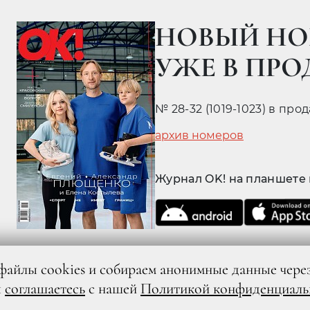
НОВЫЙ НО
УЖЕ В ПР
№ 28-32 (1019-1023) в про
архив номеров
Журнал OK! на планшете
файлы cookies и собираем анонимные данные чере
ы
соглашаетесь
с нашей
Политикой конфиденциаль