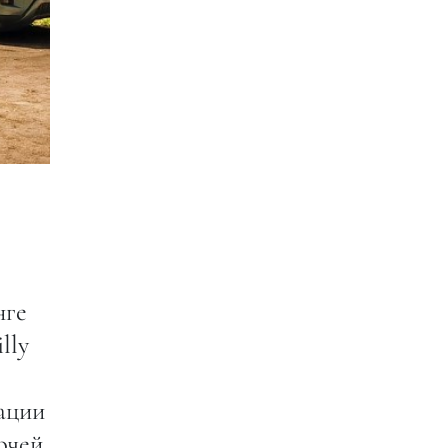
нге
lly
ации
ючей,