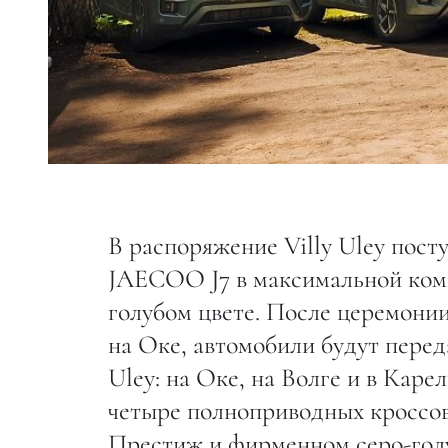
В распоряжение Villy Uley пос
JAECOO J7 в максимальной ком
голубом цвете. После церемонии
на Оке, автомобили будут переда
Uley: на Оке, на Волге и в Каре
четыре полноприводных кроссо
Престиж и фирменном серо-голу