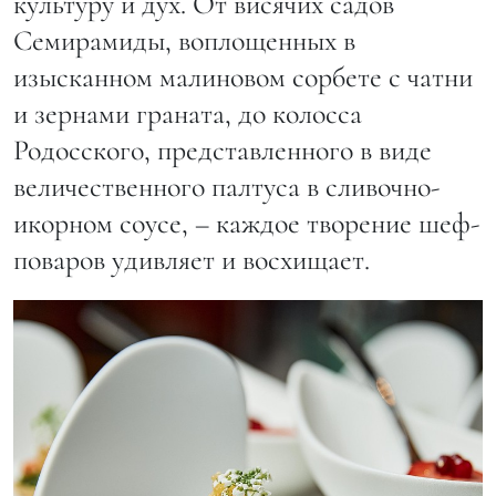
культуру и дух. От висячих садов
Семирамиды, воплощенных в
изысканном малиновом сорбете с чатни
и зернами граната, до колосса
Родосского, представленного в виде
величественного палтуса в сливочно-
икорном соусе, – каждое творение шеф-
поваров удивляет и восхищает.